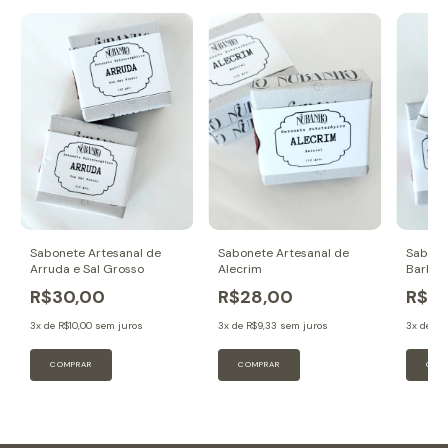
Sabonete Artesanal de
Sabonete Artesanal de
Sabone
Arruda e Sal Grosso
Alecrim
Barbat
R$30,00
R$28,00
R$2
3
x de
R$10,00
sem juros
3
x de
R$9,33
sem juros
3
x de
R$