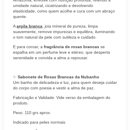
Amazônia, envolve com nutrição profunda, retendo a
umidade natural, cicatrizando e devolvendo
elasticidade, como quem acolhe e cura com um abraço
quente.
A
argila branca
, joia mineral de pureza, limpa
suavemente, remove impurezas e equilibra, iluminando
o tom natural da pele com sutileza e cuidado.
E para coroar, a
fragrância de rosas brancas
se
espalha em um perfume leve e etéreo, que desperta
serenidade e convida a alma a repousar.
✨
Sabonete de Rosas Brancas da Nubanho
Um banho de delicadeza e luz, para quem deseja cuidar
do corpo com poesia e vestir a alma de paz.
Fabricação e Validade: Vide verso da embalagem do
produto.
Peso: 110 grs aprox.
Indicado para peles normais