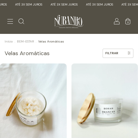
S
ATÉ 3X SEM JUROS
ATÉ 3X SEM JUROS
ATÉ 3X SEM JUROS
ATÉ 3X SEM J
0
Início
.
BEM-ESTAR
.
Velas Aromáticas
Velas Aromáticas
FILTRAR