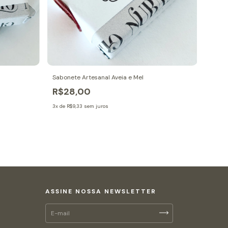
Sabonete Artesanal Aveia e Mel
R$28,00
Sabone
R$2
3
x de
R$9,33
sem juros
3
x de
R
ASSINE NOSSA NEWSLETTER