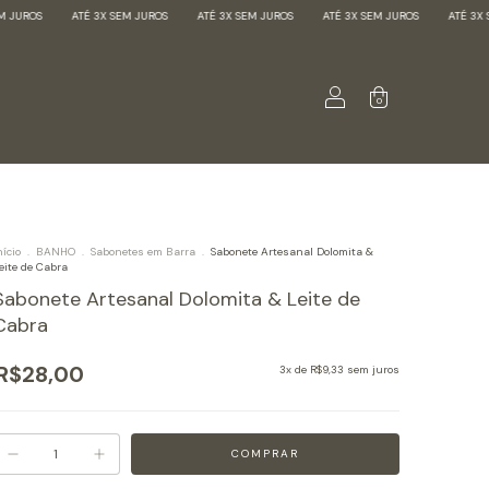
UROS
ATÉ 3X SEM JUROS
ATÉ 3X SEM JUROS
ATÉ 3X SEM JUROS
ATÉ 3X SE
0
nício
.
BANHO
.
Sabonetes em Barra
.
Sabonete Artesanal Dolomita &
eite de Cabra
Sabonete Artesanal Dolomita & Leite de
Cabra
R$28,00
3
x de
R$9,33
sem juros