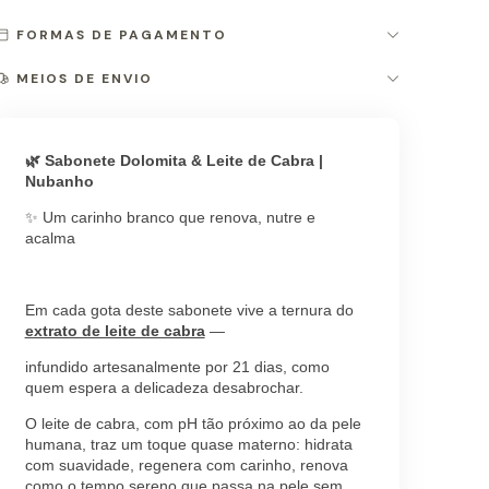
FORMAS DE PAGAMENTO
MEIOS DE ENVIO
🌿 Sabonete Dolomita & Leite de Cabra |
Nubanho
✨ Um carinho branco que renova, nutre e
acalma
Em cada gota deste sabonete vive a ternura do
extrato de leite de cabra
—
infundido artesanalmente por 21 dias, como
quem espera a delicadeza desabrochar.
O leite de cabra, com pH tão próximo ao da pele
humana, traz um toque quase materno: hidrata
com suavidade, regenera com carinho, renova
como o tempo sereno que passa na pele sem