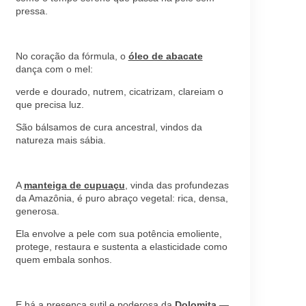
pressa.
No coração da fórmula, o
óleo de abacate
dança com o mel:
verde e dourado, nutrem, cicatrizam, clareiam o
que precisa luz.
São bálsamos de cura ancestral, vindos da
natureza mais sábia.
A
manteiga de cupuaçu
, vinda das profundezas
da Amazônia, é puro abraço vegetal: rica, densa,
generosa.
Ela envolve a pele com sua potência emoliente,
protege, restaura e sustenta a elasticidade como
quem embala sonhos.
E há a presença sutil e poderosa da
Dolomita
—