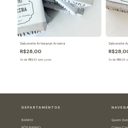
ma
Sabonete Artesanal Aroeira
Sabonete Ar
R$28,00
R$28,0
3
x de
R$9,33
sem juros
3
x de
R$9,33
s
DEPARTAMENTOS
NAVEG
BANHO
Quem So
PÓS BANHO
Como Co