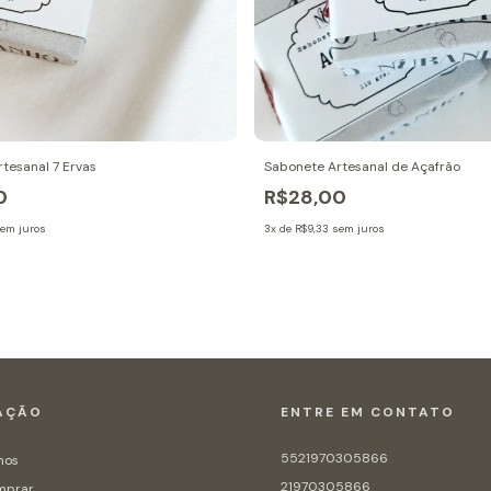
tesanal 7 Ervas
Sabonete Artesanal de Açafrão
0
R$28,00
em juros
3
x de
R$9,33
sem juros
AÇÃO
ENTRE EM CONTATO
5521970305866
mos
21970305866
mprar