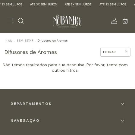
 3X SEM JUROS
ATÉ 3X SEM JUROS
ATÉ 3X SEM JUROS
ATÉ 3X SEM JUROS
A
0
Início
.
BEM-ESTAR
.
Difusores de Aromas
Difusores de Aromas
FILTRAR
Não temos resultados para sua pesquisa. Por favor, tente com
outros filtros.
DEPARTAMENTOS
NAVEGAÇÃO