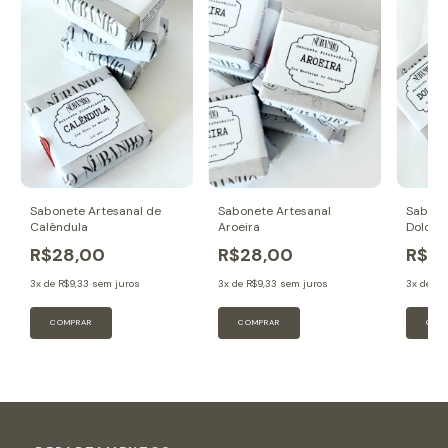
Sabonete Artesanal de
Sabonete Artesanal
Sabone
Calêndula
Aroeira
Dolomi
R$28,00
R$28,00
R$2
3
x de
R$9,33
sem juros
3
x de
R$9,33
sem juros
3
x de
R$