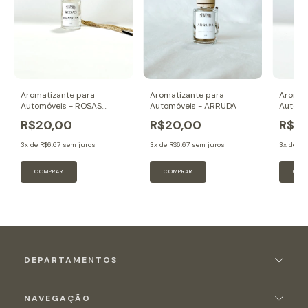
Aromatizante para
Aromatizante para
Aromat
Automóveis - ROSAS
Automóveis - ARRUDA
Automó
BRANCAS
LARAN
R$20,00
R$20,00
R$2
3
x de
R$6,67
sem juros
3
x de
R$6,67
sem juros
3
x de
R$
DEPARTAMENTOS
NAVEGAÇÃO