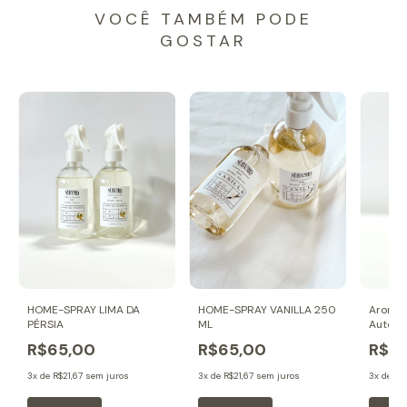
VOCÊ TAMBÉM PODE
GOSTAR
HOME-SPRAY LIMA DA
HOME-SPRAY VANILLA 250
Aromat
PÉRSIA
ML
Automó
BRANC
R$65,00
R$65,00
R$2
3
x de
R$21,67
sem juros
3
x de
R$21,67
sem juros
3
x de
R$