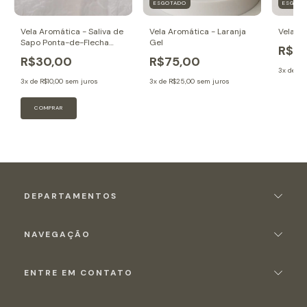
ESGOTADO
ESGOT
Vela Aromática - Saliva de
Vela Aromática - Laranja
Vela A
Sapo Ponta-de-Flecha
Gel
R$5
(Halloween)
R$30,00
R$75,00
3
x de
R$
3
x de
R$10,00
sem juros
3
x de
R$25,00
sem juros
DEPARTAMENTOS
NAVEGAÇÃO
ENTRE EM CONTATO