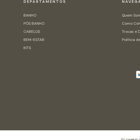
DEPARTAMENTOS
NAVEG
BANHO
Quem So
PÓS BANHO
Como Co
CABELOS
Trocas e 
BEM-ESTAR
Política d
KITS
Ao navegar p