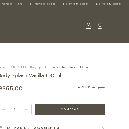
ATÉ 3X SEM JUROS
ATÉ 3X SEM JUROS
ATÉ 3X SEM JUROS
ATÉ 3X SEM JUROS
0
nício
.
PÓS BANHO
.
Body Splash
.
Body Splash Vanilla 100 ml
Body Splash Vanilla 100 ml
R$55,00
3
x de
R$18,33
sem juros
FORMAS DE PAGAMENTO