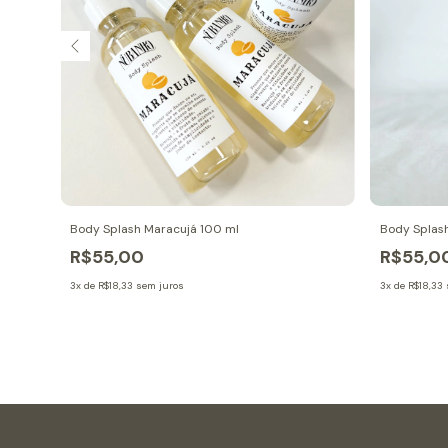
Body Splash Maracujá 100 ml
Body Splash
R$55,00
R$55,0
3
x de
R$18,33
sem juros
3
x de
R$18,33