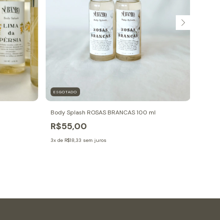
ESGOTADO
Body Splash ROSAS BRANCAS 100 ml
Body 
R$55,00
R$5
3
x de
R$18,33
sem juros
3
x de
R