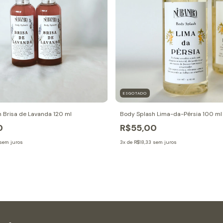
ESGOTADO
 Brisa de Lavanda 120 ml
Body Splash Lima-da-Pérsia 100 ml
0
R$55,00
sem juros
3
x de
R$18,33
sem juros