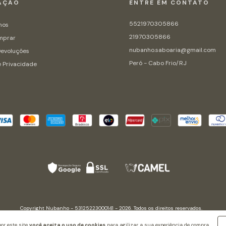
AÇÃO
ENTRE EM CONTATO
5521970305866
mos
21970305866
mprar
nubanho.saboaria@gmail.com
Devoluções
Peró - Cabo Frio/RJ
e Privacidade
Copyright Nubanho - 53125223000141 - 2026. Todos os direitos reservados.
or este site
você aceita o uso de cookies
para agilizar a sua experiência de compra.